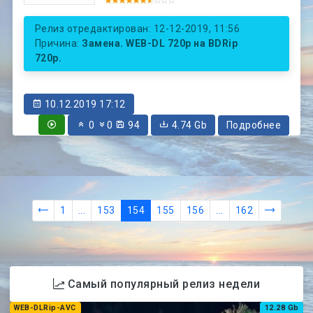
Релиз отредактирован: 12-12-2019, 11:56
Причина:
Замена. WEB-DL 720p на BDRip
720p.
10.12.2019 17:12
0
0
94
4.74 Gb
Подробнее
1
...
153
154
155
156
...
162
Самый популярный релиз недели
WEB-DLRip-AVC
12.28 Gb