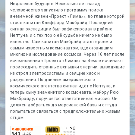
Недалёкое будущее. Несколько лет назад
человечество запустило программу поиска
внеземной жизни «Проект «Лима»», во главе которой
стоял капитан Клиффорд Макбрайд. Последний
сигнал экспедиции был зафиксирован в районе
Нептуна, и с тех пор о её судьбе ничего не было
известно. Сам капитан Макбрайд стал героем и
самым известным космонавтом, вдохновившим
многих на исследование космоса. Через 16 лет после
исчезновения «Проекта «Лима»» на Земле начинают
происходить странные вспышки энергии, выводящие
из строя электросистемы и сеящие хаос и
разрушения. По данным американского
космического агентства сигнал идёт с Нептуна, и
теперь сыну знаменитого космонавта, майору Рою
Макбрайду, поручается ответственная миссия. Он
должен добраться до марсианской базы и оттуда
попытаться связаться с предположительно живым
отцом.