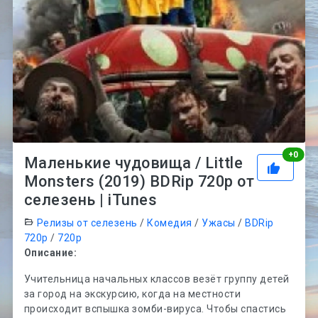
Рей
+
0
Маленькие чудовища / Little
Monsters (2019) BDRip 720p от
селезень | iTunes
Релизы от селезень
/
Комедия
/
Ужасы
/
BDRip
720p
/
720p
Описание:
Учительница начальных классов везёт группу детей
за город на экскурсию, когда на местности
происходит вспышка зомби-вируса. Чтобы спастись