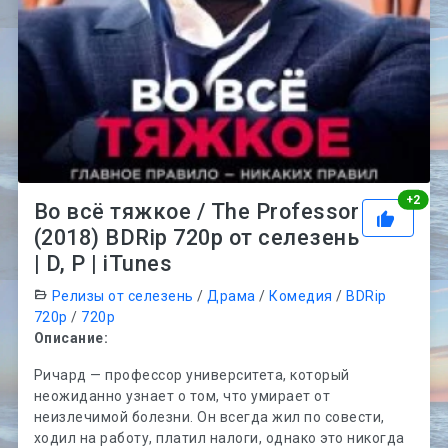
Рей
+
2
Во всё тяжкое / The Professor
(2018) BDRip 720p от селезень
| D, P | iTunes
Релизы от селезень
/
Драма
/
Комедия
/
BDRip
720p
/
720p
Описание:
Ричард — профессор университета, который
неожиданно узнает о том, что умирает от
неизлечимой болезни. Он всегда жил по совести,
ходил на работу, платил налоги, однако это никогда