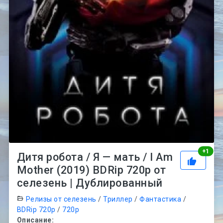
Рей
+
1
Дитя робота / Я — мать / I Am
Mother (2019) BDRip 720p от
селезень | Дублированный
Релизы от селезень
/
Триллер
/
Фантастика
/
BDRip 720p
/
720p
Описание: