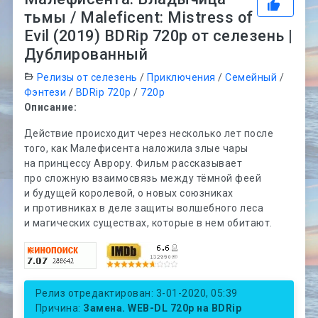
тьмы / Maleficent: Mistress of
Evil (2019) BDRip 720p от селезень |
Дублированный
Релизы от селезень
/
Приключения
/
Семейный
/
Фэнтези
/
BDRip 720p
/
720p
Описание:
Действие происходит через несколько лет после
того, как Малефисента наложила злые чары
на принцессу Аврору. Фильм рассказывает
про сложную взаимосвязь между тёмной феей
и будущей королевой, о новых союзниках
и противниках в деле защиты волшебного леса
и магических существах, которые в нем обитают.
Релиз отредактирован: 3-01-2020, 05:39
Причина:
Замена. WEB-DL 720p на BDRip