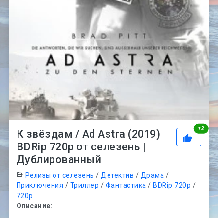
Рей
+
2
К звёздам / Ad Astra (2019)
BDRip 720p от селезень |
Дублированный
Релизы от селезень
/
Детектив
/
Драма
/
Приключения
/
Триллер
/
Фантастика
/
BDRip 720p
/
720p
Описание: