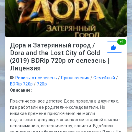
Рей
+
1
Дора и Затерянный город /
Dora and the Lost City of Gold
(2019) BDRip 720p от селезень |
Лицензия
Релизы от селезень
/
Приключения
/
Семейный
/
BDRip 720p
/
720p
Описание:
Практически все детство Дора провела в джунглях,
где работали ее родители-исследователи. Но
никакие прежние приключения не могли
подготовить девушку к опасностям старшей школы -
непониманию, соперничеству, зависти. Вдобавок
таинственным образом исчезают родители Доры. Но