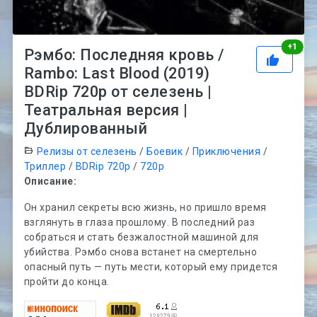
Рей
+
1
Рэмбо: Последняя кровь /
Rambo: Last Blood (2019)
BDRip 720p от селезень |
Театральная версия |
Дублированный
Релизы от селезень
/
Боевик
/
Приключения
/
Триллер
/
BDRip 720p
/
720p
Описание:
Он хранил секреты всю жизнь, но пришло время
взглянуть в глаза прошлому. В последний раз
собраться и стать безжалостной машиной для
убийства. Рэмбо снова встанет на смертельно
опасный путь — путь мести, который ему придется
пройти до конца.