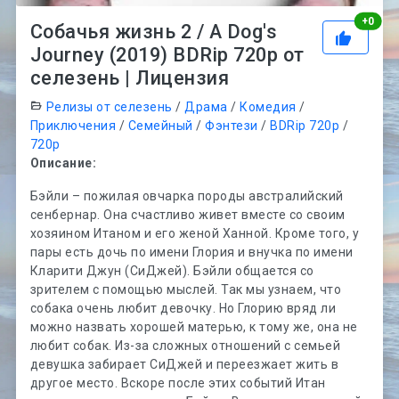
Рей
+
0
Собачья жизнь 2 / A Dog's
Journey (2019) BDRip 720p от
селезень | Лицензия
Релизы от селезень
/
Драма
/
Комедия
/
Приключения
/
Семейный
/
Фэнтези
/
BDRip 720p
/
720p
Описание:
Бэйли – пожилая овчарка породы австралийский
сенбернар. Она счастливо живет вместе со своим
хозяином Итаном и его женой Ханной. Кроме того, у
пары есть дочь по имени Глория и внучка по имени
Кларити Джун (СиДжей). Бэйли общается со
зрителем с помощью мыслей. Так мы узнаем, что
собака очень любит девочку. Но Глорию вряд ли
можно назвать хорошей матерью, к тому же, она не
любит собак. Из-за сложных отношений с семьей
девушка забирает СиДжей и переезжает жить в
другое место. Вскоре после этих событий Итан