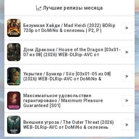
Лучшие релизы месяца
Безумная Хайди / Mad Heidi (2022) BDRip
720p от DoMiNo & селезень | P2, P |
Дом Дракона / House of the Dragon [03х01-
07 из 08] (2026) WEB-DLRip-AVC от
Укрытие / Бункер / Silo [03х01-05 из 08]
(2026) WEB-DLRip-AVC от DoMiNo &
Максимальное удовольствие
гарантировано / Maximum Pleasure
Guaranteed [S01]
Внешняя угроза / The Outer Threat (2026)
WEB-DLRip-AVC от DoMiNo & селезень