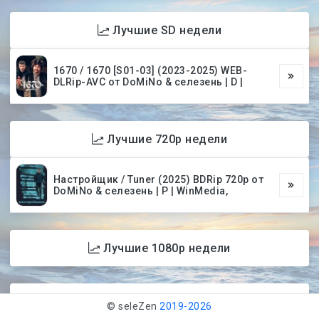
Лучшие SD недели
1670 / 1670 [S01-03] (2023-2025) WEB-
DLRip-AVC от DoMiNo & селезень | D |
Лучшие 720p недели
Настройщик / Tuner (2025) BDRip 720p от
DoMiNo & селезень | P | WinMedia,
Лучшие 1080p недели
Лучшие 4K недели
© seleZen
2019-
2026