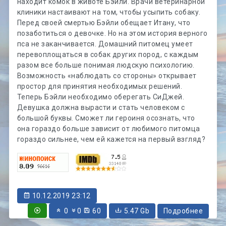
находит комок в животе Бэйли. Врачи ветеринарной
клиники настаивают на том, чтобы усыпить собаку.
Перед своей смертью Бэйли обещает Итану, что
позаботиться о девочке. Но на этом история верного
пса не заканчивается. Домашний питомец умеет
перевоплощаться в собак других пород, с каждым
разом все больше понимая людскую психологию.
Возможность «наблюдать со стороны» открывает
простор для принятия необходимых решений.
Теперь Бэйли необходимо оберегать СиДжей.
Девушка должна вырасти и стать человеком с
большой буквы. Сможет ли героиня осознать, что
она гораздо больше зависит от любимого питомца
гораздо сильнее, чем ей кажется на первый взгляд?
10.12.2019 23:12
0
0
60
5.47 Gb
Подробнее