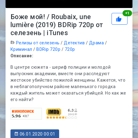
Рей
+
1
Боже мой! / Roubaix, une
lumière (2019) BDRip 720p от
селезень | iTunes
Релизы от селезень
/
Детектив
/
Драма
/
Криминал
/
BDRip 720p
/
720p
Описание:
В центре сюжета - шериф полиции и молодой
выпускник академии, вместе они расследуют
жестокое убийство пожилой женщины. Кажется, что
в неблагополучном районе маленького городка
каждый житель может оказаться убийцей. Но как же
его найти?
06.01.2020 00:01