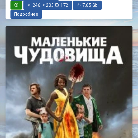
246
203
172
7.65 Gb
Подробнее