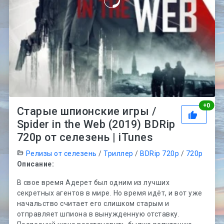
Рей
+
0
Старые шпионские игры /
Spider in the Web (2019) BDRip
720p от селезень | iTunes
Релизы от селезень
/
Триллер
/
BDRip 720p
/
720p
Описание:
В свое время Адерет был одним из лучших
секретных агентов в мире. Но время идёт, и вот уже
начальство считает его слишком старым и
отправляет шпиона в вынужденную отставку.