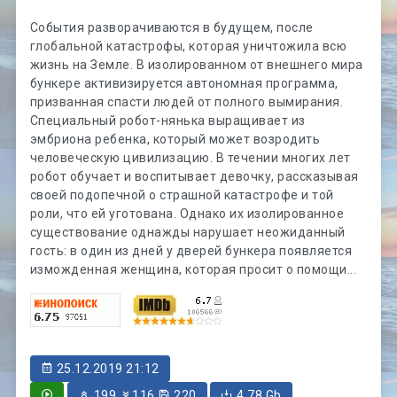
События разворачиваются в будущем, после
глобальной катастрофы, которая уничтожила всю
жизнь на Земле. В изолированном от внешнего мира
бункере активизируется автономная программа,
призванная спасти людей от полного вымирания.
Специальный робот-нянька выращивает из
эмбриона ребенка, который может возродить
человеческую цивилизацию. В течении многих лет
робот обучает и воспитывает девочку, рассказывая
своей подопечной о страшной катастрофе и той
роли, что ей уготована. Однако их изолированное
существование однажды нарушает неожиданный
гость: в один из дней у дверей бункера появляется
изможденная женщина, которая просит о помощи...
25.12.2019 21:12
199
116
220
4.78 Gb