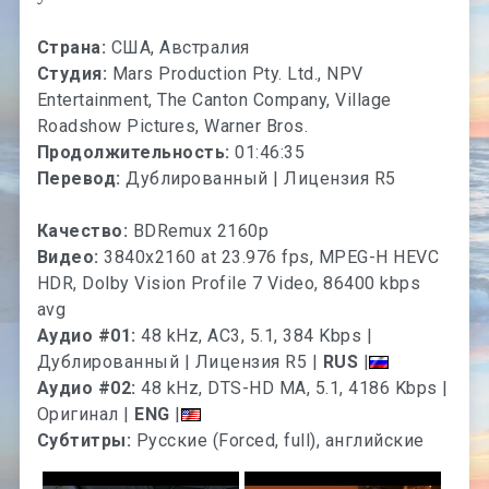
Страна:
США, Австралия
Студия:
Mars Production Pty. Ltd., NPV
Entertainment, The Canton Company, Village
Roadshow Pictures, Warner Bros.
Продолжительность:
01:46:35
Перевод:
Дублированный | Лицензия R5
Качество:
BDRemux 2160p
Видео:
3840x2160 at 23.976 fps, MPEG-H HEVC
HDR, Dolby Vision Profile 7 Video, 86400 kbps
avg
Аудио #01:
48 kHz, AC3, 5.1, 384 Kbps |
Дублированный | Лицензия R5 |
RUS
|
Аудио #02:
48 kHz, DTS-HD MA, 5.1, 4186 Kbps |
Оригинал |
ENG
|
Субтитры:
Русские (Forced, full), английские