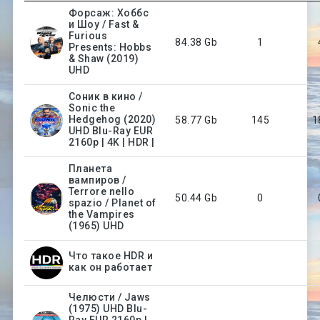
Форсаж: Хоббс
и Шоу / Fast &
Furious
84.38 Gb
1
Presents: Hobbs
& Shaw (2019)
UHD
Соник в кино /
Sonic the
Hedgehog (2020)
58.77 Gb
145
1
UHD Blu-Ray EUR
2160p | 4K | HDR |
Планета
вампиров /
Terrore nello
50.44 Gb
0
spazio / Planet of
the Vampires
(1965) UHD
Что такое HDR и
как он работает
Челюсти / Jaws
(1975) UHD Blu-
Ray EUR 2160p |