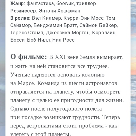
Жанр:
фантастика, боевик, триллер
Режиссер:
Энтони Хоффман
В ролях:
Вэл Килмер, Кэрри-Энн Мосс, Том
Сайзмор, Бенджамин Брэтт, Саймон Бейкер,
Теренс Стэмп, Джессика Мортон, Кэролайн
Босси, Боб Нилл, Нил Росс
О фильме:
В XXI веке Земля вымирает,
и жить на ней становится все труднее.
Ученые надеются основать колонию
на Марсе. Команда из шести астронавтов
отправляется на планету, чтобы осмотреть
планету с целью ее пригодности для жизни.
Однако после полугодового полета
при посадке возникают трудности. Теперь
перед астронавтами стоит проблема - как
улететь с этой планеты.