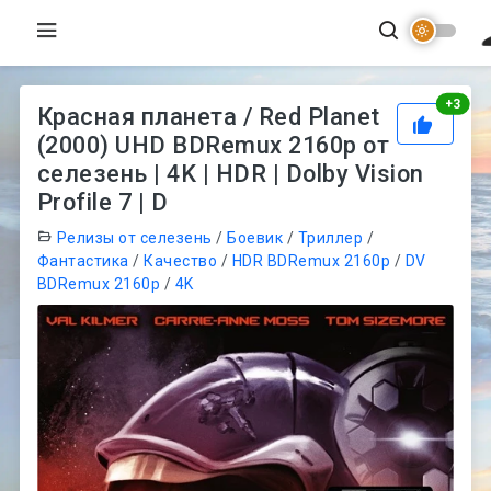
Рей
+
3
Красная планета / Red Planet
(2000) UHD BDRemux 2160p от
селезень | 4K | HDR | Dolby Vision
Profile 7 | D
Релизы от селезень
/
Боевик
/
Триллер
/
Фантастика
/
Качество
/
HDR BDRemux 2160p
/
DV
BDRemux 2160p
/
4K