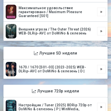
Максимальное удовольствие
гарантировано / Maximum Pleasure
Guaranteed [S01]
Внешняя угроза / The Outer Threat (2026)
WEB-DLRip-AVC от DoMiNo & селезень
Лучшие SD недели
1670 / 1670 [S01-03] (2023-2025) WEB-
DLRip-AVC от DoMiNo & селезень | D |
Лучшие 720p недели
Настройщик / Tuner (2025) BDRip 720p от
DoMiNo & селезень | P | WinMedia,