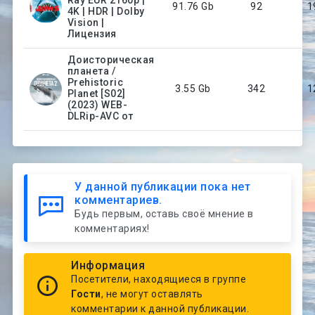
91.76 Gb
92
1
4K | HDR | Dolby
Vision |
Лицензия
Доисторическая
планета /
Prehistoric
3.55 Gb
342
1
Planet [S02]
(2023) WEB-
DLRip-AVC от
У данной публикации пока нет
комментариев.
Будь первым, оставь своё мнение в
комментариях!
Информация
Посетители, находящиеся в группе
Гости
, не могут оставлять
комментарии к данной публикации.