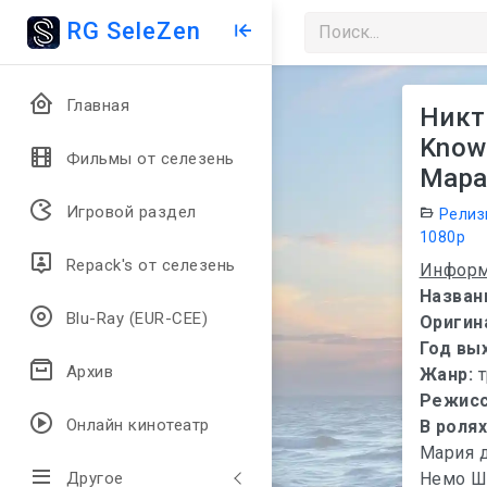
RG SeleZen
Главная
Никто
Know 
Фильмы от селезень
Мар
Игровой раздел
Релиз
1080p
Repack's от селезень
Информ
Назван
Blu-Ray (EUR-CEE)
Оригин
Год вы
Архив
Жанр:
Режис
Онлайн кинотеатр
В роля
Мария 
Немо Ши
Другое