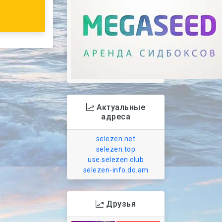
Актуальные
адреса
selezen.net
selezen.top
use.selezen.club
selezen-info.do.am
Друзья