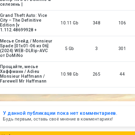
селезень |
Grand Theft Auto: Vice
City – The Definitive
10.11 Gb
348
106
Edition [v
1.112.48699928 +
Месье Спейд / Monsieur
Spade [01x01-06 из 06]
5 Gb
3
301
(2024) WEB-DLRip-AVC
от DoMiNo
Прощайте, месье
Хаффманн / Adieu
10.98 Gb
265
44
Monsieur Haffmann /
Farewell Mr Haffmann
У данной публикации пока нет комментариев.
Будь первым, оставь своё мнение в комментариях!