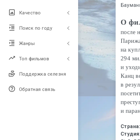
Бауман
Качество
О фи
Поиск по году
после 
Парижа
Жанры
на куп
294 ми
Топ фильмов
и уход
Поддержка селезня
Канц в
в резу
Обратная связь
посети
престу
и пара
Страна
Студия