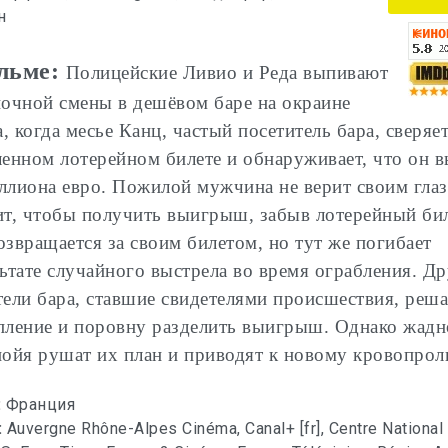
н
льме:
Полицейские Ливио и Реда выпивают
ночной смены в дешёвом баре на окраине
, когда месье Канц, частый посетитель бара, сверяе
ленном лотерейном билете и обнаруживает, что он 
ллиона евро. Пожилой мужчина не верит своим гла
ит, чтобы получить выигрыш, забыв лотерейный бил
озвращается за своим билетом, но тут же погибает
льтате случайного выстрела во время ограбления. Д
тели бара, ставшие свидетелями происшествия, реш
пление и поровну разделить выигрыш. Однако жадн
нойя рушат их план и приводят к новому кровопрол
:
Франция
:
Auvergne Rhône-Alpes Cinéma, Canal+ [fr], Centre National