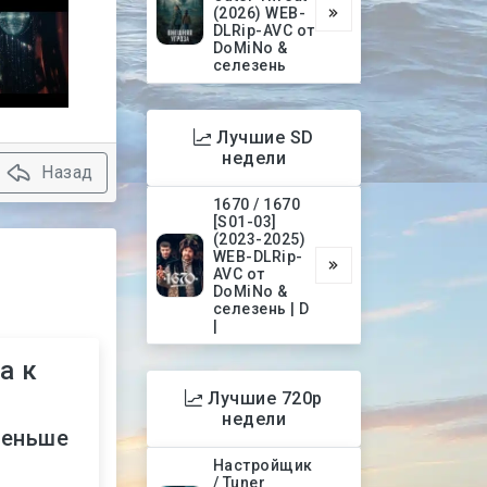
(2026) WEB-
DLRip-AVC от
DoMiNo &
селезень
Лучшие SD
недели
Назад
1670 / 1670
[S01-03]
(2023-2025)
WEB-DLRip-
AVC от
DoMiNo &
селезень | D
|
а к
Лучшие 720p
недели
меньше
Настройщик
/ Tuner