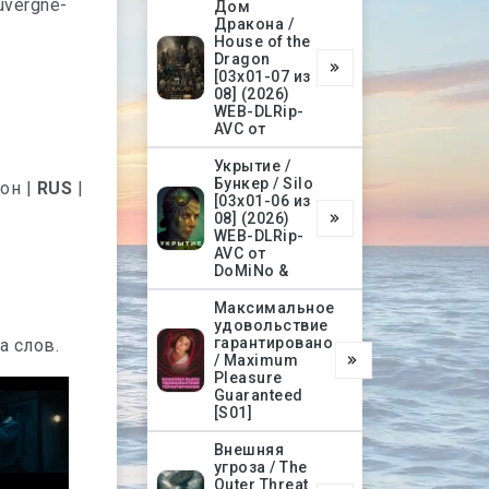
uvergne-
Дом
Дракона /
House of the
Dragon
[03х01-07 из
08] (2026)
WEB-DLRip-
AVC от
Укрытие /
Бункер / Silo
фон |
RUS
|
[03х01-06 из
08] (2026)
WEB-DLRip-
AVC от
DoMiNo &
Максимальное
удовольствие
гарантировано
а слов.
/ Maximum
Pleasure
Guaranteed
[S01]
Внешняя
угроза / The
Outer Threat