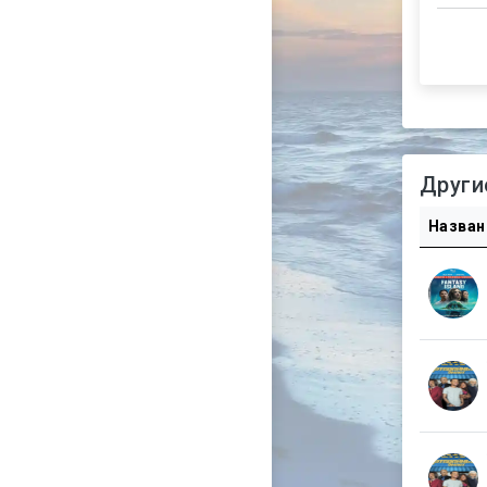
Други
Назван