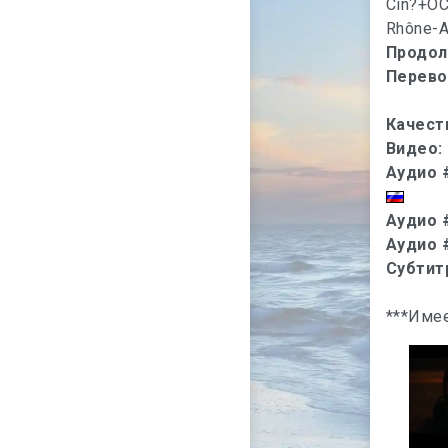
Cin?+OCS
Rhône-Al
Продол
Перево
Качест
Видео:
Аудио 
Аудио 
Аудио 
Субтит
***Имее