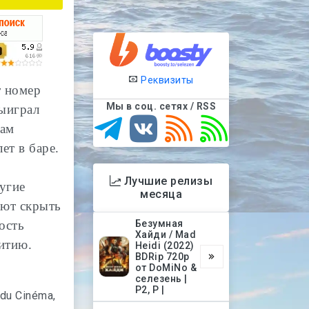
Реквизиты
т номер
Мы в соц. сетях / RSS
выиграл
зам
ет в баре.
Лучшие релизы
ругие
месяца
ают скрыть
ость
Безумная
Хайди / Mad
итию.
Heidi (2022)
BDRip 720p
от DoMiNo &
селезень |
P2, P |
 du Cinéma,