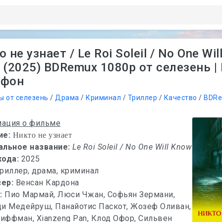
 не узнает / Le Roi Soleil / No One Wil
(2025) BDRemux 1080p от селезень | 
афон
ы от селезень
/
Драма
/
Криминал
/
Триллер
/
Качество
/
BDRe
ация о фильме
ие:
Никто не узнает
альное название:
Le Roi Soleil / No One Will Know
хода:
2025
триллер, драма, криминал
сер:
Венсан Кардона
х:
Пио Мармай, Люси Чжан, Софьян Зермани,
ди Медейруш, Панайотис Паскот, Жозеф Оливан,
ффман, Xianzeng Pan, Клод Офор, Сильвен