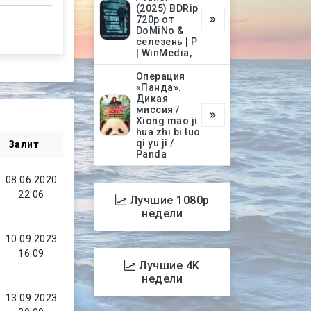
(2025) BDRip
720p от
DoMiNo &
селезень | P
| WinMedia,
Операция
«Панда».
Дикая
миссия /
Xiong mao ji
hua zhi bi luo
qi yu ji /
Залит
Panda
08.06.2020
22:06
Лучшие 1080p
недели
10.09.2023
16:09
Лучшие 4K
недели
13.09.2023