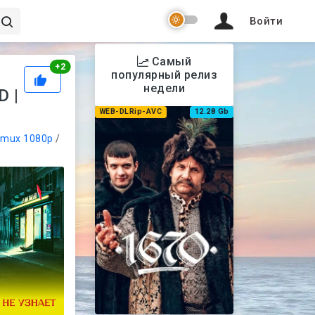
Войти
Самый
Рейтинг
+
2
l
популярный релиз
недели
D |
WEB-DLRip-AVC
12.28 Gb
mux 1080p
/