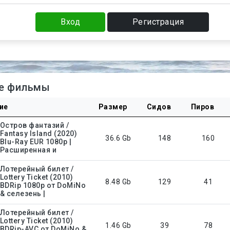
Вход
Регистрация
е фильмы
ие
Размер
Сидов
Пиров
Остров фантазий /
Fantasy Island (2020)
36.6 Gb
148
160
Blu-Ray EUR 1080p |
Расширенная и
Лотерейный билет /
Lottery Ticket (2010)
8.48 Gb
129
41
BDRip 1080p от DoMiNo
& селезень |
Лотерейный билет /
Lottery Ticket (2010)
1.46 Gb
39
78
BDRip-AVC от DoMiNo &