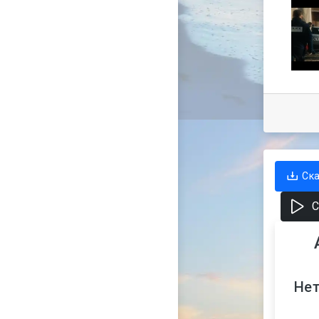
Ск
С
Нет