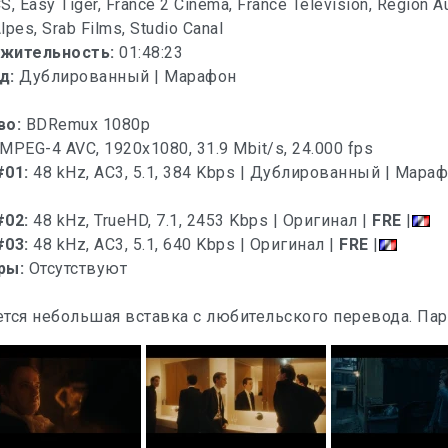
, Easy Tiger, France 2 Cinéma, France Télévision, Région A
pes, Srab Films, Studio Canal
жительность:
01:48:23
д:
Дублированный | Марафон
во:
BDRemux 1080p
MPEG-4 AVC, 1920x1080, 31.9 Mbit/s, 24.000 fps
#01:
48 kHz, AC3, 5.1, 384 Kbps | Дублированный | Мара
#02:
48 kHz, TrueHD, 7.1, 2453 Kbps | Оригинал |
FRE
|
#03:
48 kHz, AC3, 5.1, 640 Kbps | Оригинал |
FRE
|
ры:
Отсутствуют
тся небольшая вставка с любительского перевода. Пар