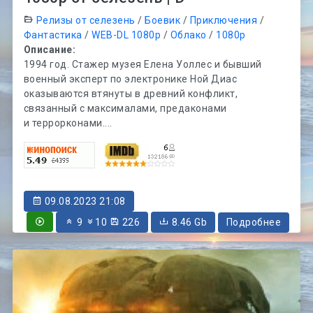
Релизы от селезень
/
Боевик
/
Приключения
/
Фантастика
/
WEB-DL 1080p
/
Облако
/
1080p
Описание:
1994 год. Стажер музея Елена Уоллес и бывший
военный эксперт по электронике Ной Диас
оказываются втянуты в древний конфликт,
связанный с максималами, предаконами
и террорконами....
09.08.2023 21:08
9
10
226
8.46 Gb
Подробнее