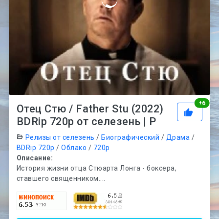
Рей
+
6
Отец Стю / Father Stu (2022)
BDRip 720p от селезень | P
Релизы от селезень
/
Биографический
/
Драма
/
BDRip 720p
/
Облако
/
720p
Описание:
История жизни отца Стюарта Лонга - боксера,
ставшего священником....