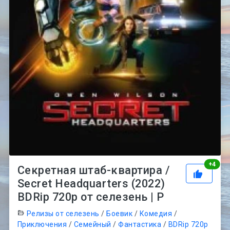
Рей
+
4
Секретная штаб-квартира /
Secret Headquarters (2022)
BDRip 720p от селезень | P
Релизы от селезень
/
Боевик
/
Комедия
/
Приключения
/
Семейный
/
Фантастика
/
BDRip 720p