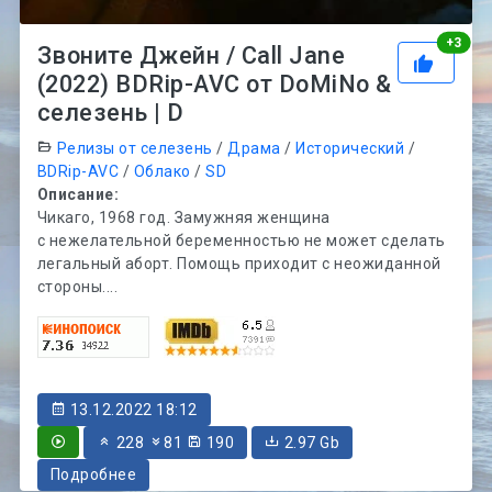
Рей
+
3
Звоните Джейн / Call Jane
(2022) BDRip-AVC от DoMiNo &
селезень | D
Релизы от селезень
/
Драма
/
Исторический
/
BDRip-AVC
/
Облако
/
SD
Описание:
Чикаго, 1968 год. Замужняя женщина
с нежелательной беременностью не может сделать
легальный аборт. Помощь приходит с неожиданной
стороны....
13.12.2022 18:12
228
81
190
2.97 Gb
Подробнее