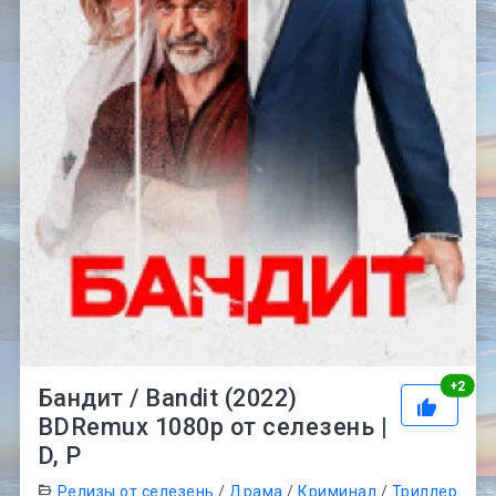
Рей
+
2
Бандит / Bandit (2022)
BDRemux 1080p от селезень |
D, P
Релизы от селезень
/
Драма
/
Криминал
/
Триллер