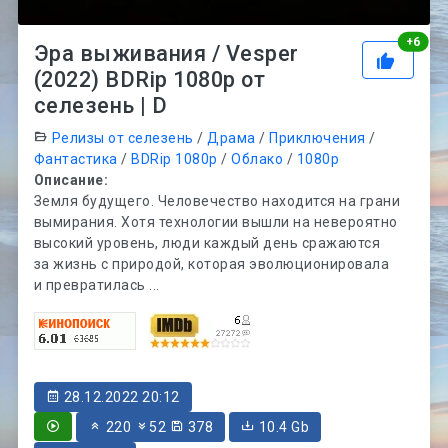
Рей
+
6
Эра выживания / Vesper
(2022) BDRip 1080p от
селезень | D
Релизы от селезень
/
Драма
/
Приключения
/
Фантастика
/
BDRip 1080p
/
Облако
/
1080p
Описание:
Земля будущего. Человечество находится на грани
вымирания. Хотя технологии вышли на невероятно
высокий уровень, люди каждый день сражаются
за жизнь с природой, которая эволюционировала
и превратилась ...
28.12.2022 20:12
220
52
378
10.4 Gb