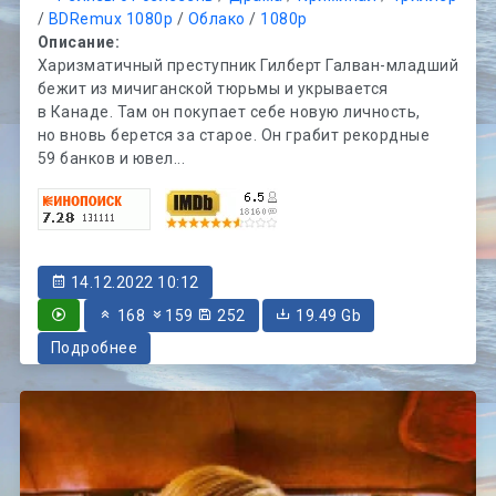
/
BDRemux 1080p
/
Облако
/
1080p
Описание:
Харизматичный преступник Гилберт Галван-младший
бежит из мичиганской тюрьмы и укрывается
в Канаде. Там он покупает себе новую личность,
но вновь берется за старое. Он грабит рекордные
59 банков и ювел...
14.12.2022 10:12
168
159
252
19.49 Gb
Подробнее