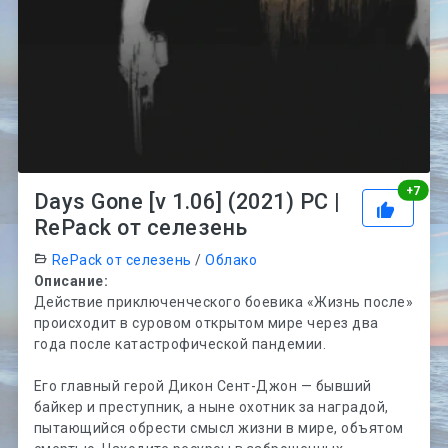
Рей
+
7
Days Gone [v 1.06] (2021) PC |
RePack от селезень
RePack от селезень
/
Облако
Описание:
Действие приключенческого боевика «Жизнь после»
происходит в суровом открытом мире через два
года после катастрофической пандемии.
Его главный герой Дикон Сент-Джон — бывший
байкер и преступник, а ныне охотник за наградой,
пытающийся обрести смысл жизни в мире, объятом