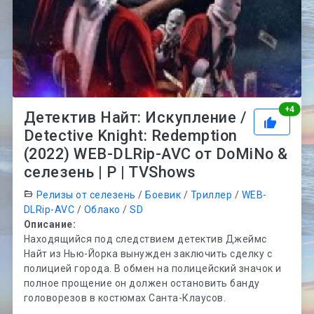
Рей
+
4
Детектив Найт: Искупление /
Detective Knight: Redemption
(2022) WEB-DLRip-AVC от DoMiNo &
селезень | P | TVShows
Релизы от селезень
/
Боевик
/
Триллер
/
WEB-
DLRip-AVC
/
Облако
/
SD
Описание:
Находящийся под следствием детектив Джеймс
Найт из Нью-Йорка вынужден заключить сделку с
полицией города. В обмен на полицейский значок и
полное прощение он должен остановить банду
головорезов в костюмах Санта-Клаусов.