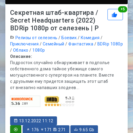
Рей
+
5
Секретная штаб-квартира /
Secret Headquarters (2022)
BDRip 1080p от селезень | P
Релизы от селезень
/
Боевик
/
Комедия
/
Приключения
/
Семейный
/
Фантастика
/
BDRip 1080p
/
Облако
/
1080p
Описание:
Подросток случайно обнаруживает в подполье
собственного дома тайное убежище самого
могущественного супергероя на планете. Вместе
с друзьями ему придется защищать этот штаб
от внезапно напавших злодеев...
13.12.2022 11:12
176
171
271
9.65 Gb