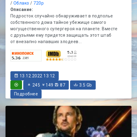
/
Облако
/
720p
Описание:
Подросток случайно обнаруживает в подполье
собственного дома тайное убежище самого
могущественного супергероя на планете. Вместе
с друзьями ему придется защищать этот штаб
от внезапно напавших злодеев...
13.12.2022 13:12
245
149
87
3.5 Gb
Подробнее