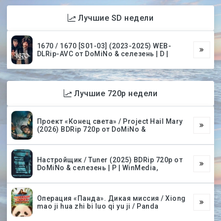
Лучшие SD недели
1670 / 1670 [S01-03] (2023-2025) WEB-
DLRip-AVC от DoMiNo & селезень | D |
Лучшие 720p недели
Проект «Конец света» / Project Hail Mary
(2026) BDRip 720p от DoMiNo &
Настройщик / Tuner (2025) BDRip 720p от
DoMiNo & селезень | P | WinMedia,
Операция «Панда». Дикая миссия / Xiong
mao ji hua zhi bi luo qi yu ji / Panda