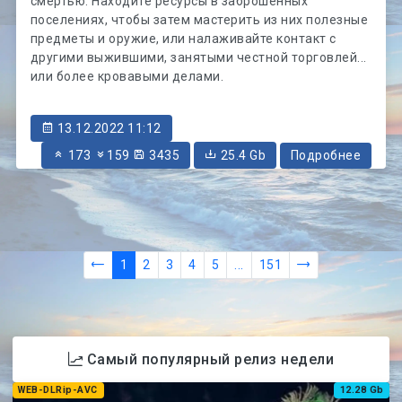
смертью. Находите ресурсы в заброшенных
поселениях, чтобы затем мастерить из них полезные
предметы и оружие, или налаживайте контакт с
другими выжившими, занятыми честной торговлей...
или более кровавыми делами.
13.12.2022 11:12
173
159
3435
25.4 Gb
Подробнее
1
2
3
4
5
...
151
Самый популярный релиз недели
WEB-DLRip-AVC
12.28 Gb