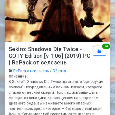
Рей
+
4
Sekiro: Shadows Die Twice -
GOTY Edition [v 1.06] (2019) PC
| RePack от селезень
RePack от селезень
/
Облако
Описание:
В Sekiro™: Shadows Die Twice вы станете 'одноруким
волком' - изуродованным воином-изгоем, которого
спасли от верной смерти. Поклявшись защищать
молодого господина, являющегося наследником
древнего рода, вы наживаете много опасных
противников, среди которых — безжалостный клан
Асина. Когда молодой господин оказывается в