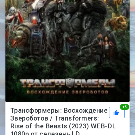
Рей
+
5
Трансформеры: Восхождение
Звероботов / Transformers:
Rise of the Beasts (2023) WEB-DL
1080p от селезень | D