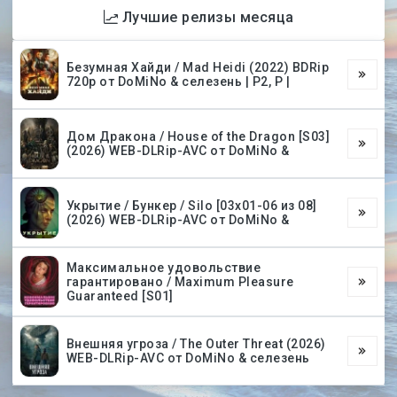
Лучшие релизы месяца
Безумная Хайди / Mad Heidi (2022) BDRip
720p от DoMiNo & селезень | P2, P |
Дом Дракона / House of the Dragon [S03]
(2026) WEB-DLRip-AVC от DoMiNo &
Укрытие / Бункер / Silo [03х01-06 из 08]
(2026) WEB-DLRip-AVC от DoMiNo &
Максимальное удовольствие
гарантировано / Maximum Pleasure
Guaranteed [S01]
Внешняя угроза / The Outer Threat (2026)
WEB-DLRip-AVC от DoMiNo & селезень